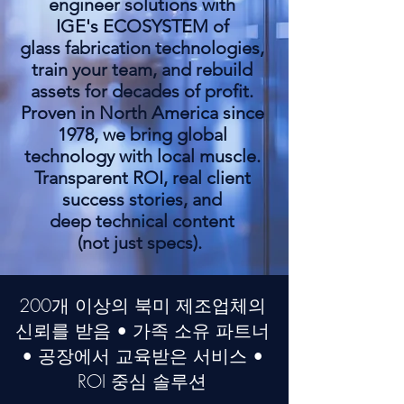
engineer solutions with
IGE's ECOSYSTEM of
glass fabrication technologies,
train your team, and rebuild
assets for decades of profit.
Proven in North America since
1978, we bring global
technology with local muscle.
Transparent ROI, real client
success stories, and
deep technical content
(not just specs).
200개 이상의 북미 제조업체의
신뢰를 받음 • 가족 소유 파트너
• 공장에서 교육받은 서비스 •
ROI 중심 솔루션