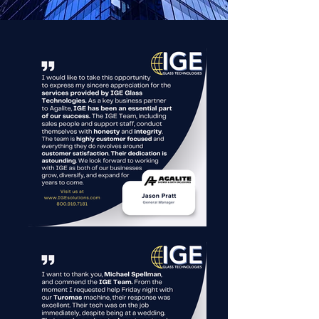
auf Lieferketten in Übersee und 
Fernunterstützung angewiesen.

IGE wurde gegründet, um diese 
Dynamik zu ändern. Von Anfang 
an war es unsere Mission, 
nordamerikanischen 
Glasherstellern die weltweit besten 
Lösungen zu bieten. Jahrzehnte 
später ist unser Unternehmen 
weiterhin erfolgreich, da wir mit 
Leidenschaft die 
Herausforderungen unserer Kunden 
lösen, ihre Betriebsabläufe 
verbessern und letztendlich ihren 
Gewinn steigern.
