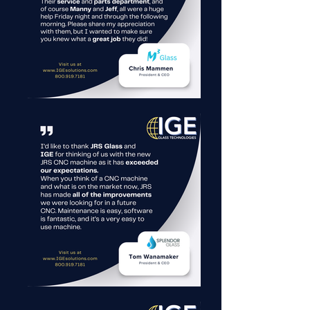
Für unsere internationalen 
Fertigungspartner bietet IGE echten 
Mehrwert, indem wir innovative 
Produkte in Markterfolge 
verwandeln. Wir nutzen unsere 
engen Branchenbeziehungen, um 
ihre Lösungen mit den richtigen 
Kunden zu verbinden, und 
unterstützen dies mit lokalen 
Ersatzteilbeständen, kompetentem 
Service und langfristiger 
Unterstützung in ganz 
Nordamerika.

Unser Mehrwert für 
nordamerikanische Hersteller ist 