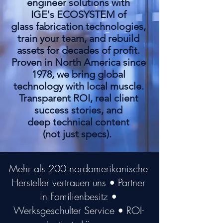
engineer solutions with
IGE's ECOSYSTEM of
glass fabrication technologies,
train your team, and rebuild
assets for decades of profit.
Proven in North America since
1978, we bring global
technology with local muscle.
Transparent ROI, real client
success stories, and
deep technical content
(not just specs).
Mehr als 200 nordamerikanische
Hersteller vertrauen uns • Partner
in Familienbesitz •
Werksgeschulter Service • ROI-