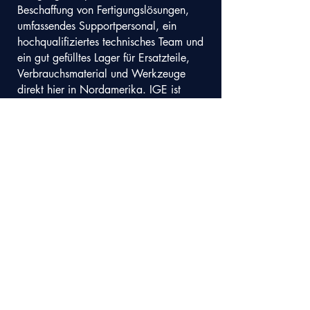
Beschaffung von Fertigungslösungen,
umfassendes Supportpersonal, ein
hochqualifiziertes technisches Team und
ein gut gefülltes Lager für Ersatzteile,
Verbrauchsmaterial und Werkzeuge
direkt hier in Nordamerika. IGE ist
bestens aufgestellt, um die
nordamerikanischen Hersteller weiterhin
mit den besten heute verfügbaren
Lösungen zu versorgen.
Ich hatte immer eine Vision von
der
Unternehmen
als langfristiges,
Generationenorganisation.